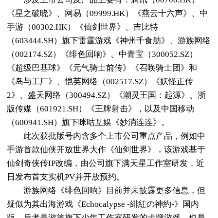
《星之破晓》、网易（09999.HK）《燕云十六声》、中
手游（00302.HK）《仙剑世界》、吉比特
（603444.SH）旗下雷霆游戏《神州千食舫》、游族网络
（002174.SZ）《绯色回响》、中青宝（300052.SZ）
《超级巴基球》《元气骑士前传》《召唤骑士团》和
《岛与工厂》、恺英网络（002517.SZ）《妖怪正传
2》、盛天网络（300494.SZ）《潮灵王国：起源》、浙
版传媒（601921.SH）《王牌射击》，以及中国移动
（600941.SH）旗下咪咕互娱《妙消连连》。
此次获批版号内含多个上市公司重点产品，例如中
手游首款仙侠开放世界大作《仙剑世界》，该游戏基于
仙剑奇侠传IP改编，由公司旗下满天星工作室研发，近
日发布首支实机PV并开放预约。
游族网络《绯色回响》目前并未披露更多信息，但
疑似为其出海游戏《Echocalypse -緋紅の神約-》国内
版。后者是游族旗下少年工作室研发的卡牌游戏，也是