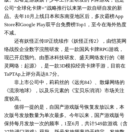
公司“全球化卡牌+”战略推行以来第一款自研自发的新
品。去年10月上线日本和东南亚地区后，多次霸榜App
Store和Google Play双平台免费榜Top1，至今在海外热度
不减。
还有妖怪正传IP正统续作《妖怪正传2》，由恺英网
络战投企业数字浣熊研发，是一款国风卡牌RPG游戏，
现已开启预约。由墨冰科技研发、盛天网络发行的《潮
灵网络：起源》，是一款3D模拟经营卡牌手游，目前在
TaPTAp上评分高达8.7分。
非上市公司中，莉莉丝的《远光84》、散爆网络的
《流浪地球》，以及乐元素的《宝贝乐消消》市场关注
度较高。
值得一提的是，自国产游戏版号恢复发放以来，本
次版号发放数量为单次最多。今年以来，国产游戏版号
保持每月发放一次的频率，1至6月，共计549款游戏（含
27款进口游戏）获批，版号发放频率趋于稳定，发放数