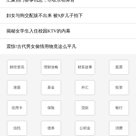
汇聚热门赛事讯息，尽在乐动体育
妇女与狗交配拔不出来 被9岁儿子拍下
揭秘女学生入住校园KTV的内幕
震惊!古代男女偷情用物竟这么平凡
财经资讯
理财攻略
财富故事
股票
港股
基金
外汇
投资
信用卡
保险
贷款
银行
信托
债券
公积金
消费