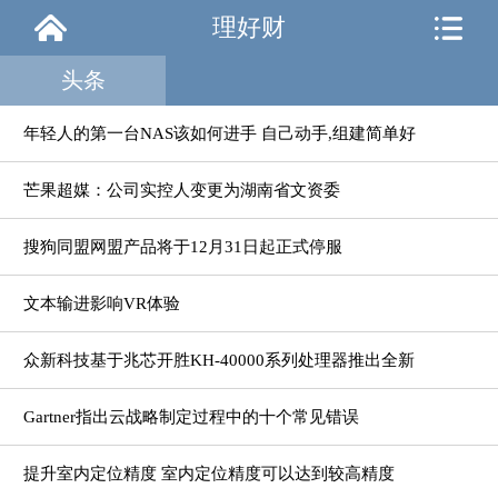
理好财
头条
年轻人的第一台NAS该如何进手 自己动手,组建简单好
用的NAS
芒果超媒：公司实控人变更为湖南省文资委
搜狗同盟网盟产品将于12月31日起正式停服
文本输进影响VR体验
众新科技基于兆芯开胜KH-40000系列处理器推出全新
2U双路服务器
Gartner指出云战略制定过程中的十个常见错误
提升室内定位精度 室内定位精度可以达到较高精度