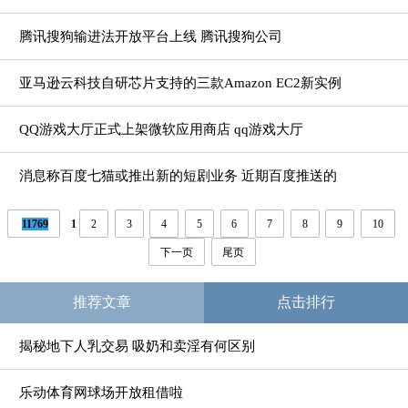
腾讯搜狗输进法开放平台上线 腾讯搜狗公司
亚马逊云科技自研芯片支持的三款Amazon EC2新实例
发布
QQ游戏大厅正式上架微软应用商店 qq游戏大厅
消息称百度七猫或推出新的短剧业务 近期百度推送的
七猫小说
11769
1
2
3
4
5
6
7
8
9
10
下一页
尾页
推荐文章
点击排行
揭秘地下人乳交易 吸奶和卖淫有何区别
乐动体育网球场开放租借啦