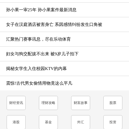
孙小果一审25年 孙小果案件最新消息
女子在汉庭酒店被害身亡 系因感情纠纷发生口角被
汇聚热门赛事讯息，尽在乐动体育
妇女与狗交配拔不出来 被9岁儿子拍下
揭秘女学生入住校园KTV的内幕
震惊!古代男女偷情用物竟这么平凡
财经资讯
理财攻略
财富故事
股票
港股
基金
外汇
投资