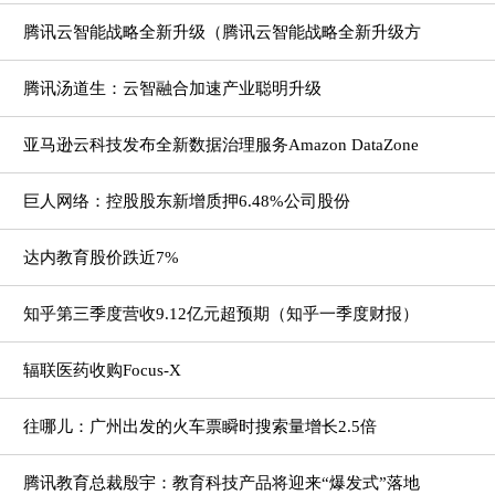
腾讯云智能战略全新升级（腾讯云智能战略全新升级方
案）
腾讯汤道生：云智融合加速产业聪明升级
亚马逊云科技发布全新数据治理服务Amazon DataZone
巨人网络：控股股东新增质押6.48%公司股份
达内教育股价跌近7%
知乎第三季度营收9.12亿元超预期（知乎一季度财报）
辐联医药收购Focus-X
往哪儿：广州出发的火车票瞬时搜索量增长2.5倍
腾讯教育总裁殷宇：教育科技产品将迎来“爆发式”落地