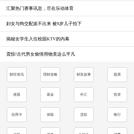
汇聚热门赛事讯息，尽在乐动体育
妇女与狗交配拔不出来 被9岁儿子拍下
揭秘女学生入住校园KTV的内幕
震惊!古代男女偷情用物竟这么平凡
财经资讯
理财攻略
财富故事
股票
港股
基金
外汇
投资
信用卡
保险
贷款
银行