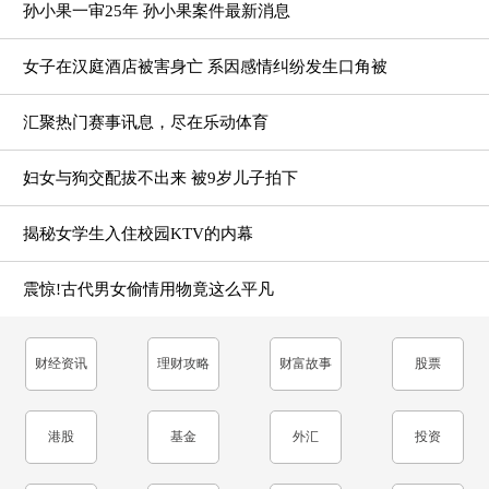
孙小果一审25年 孙小果案件最新消息
女子在汉庭酒店被害身亡 系因感情纠纷发生口角被
汇聚热门赛事讯息，尽在乐动体育
妇女与狗交配拔不出来 被9岁儿子拍下
揭秘女学生入住校园KTV的内幕
震惊!古代男女偷情用物竟这么平凡
财经资讯
理财攻略
财富故事
股票
港股
基金
外汇
投资