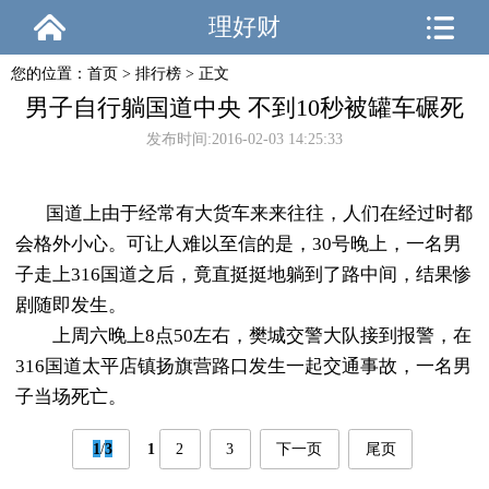
理好财
您的位置：
首页
>
排行榜
> 正文
男子自行躺国道中央 不到10秒被罐车碾死
发布时间:2016-02-03 14:25:33
国道上由于经常有大货车来来往往，人们在经过时都
会格外小心。可让人难以至信的是，30号晚上，一名男
子走上316国道之后，竟直挺挺地躺到了路中间，结果惨
剧随即发生。
上周六晚上8点50左右，樊城交警大队接到报警，在
316国道太平店镇扬旗营路口发生一起交通事故，一名男
子当场死亡。
1
/
3
1
2
3
下一页
尾页