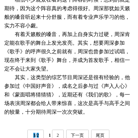
期待，因为这个阵容真的考虑得很好。周深那犹如天籁
般的嗓音听起来十分舒服，而有着专业声乐学习的他，
实力不容小觑。
有着天籁般的嗓音，再加上自身实力过硬，周深肯
定能在歌手的舞台上发光发亮。其实，想要周深参加
《歌手》的呼声很久之前就有，周深也曾参加过试唱，
现在终于来到《歌手》舞台，并成为首发歌手，相信一
定不会让大家失望。
其实，这类型的综艺节目周深还是很有经验的，他
参加过《中国好声音》，成名之后参与过《声入人心》
和《蒙面唱将猜猜猜》，近期还有《我们的歌》，每一
场表演周深都会给人带来惊喜，这次是高手与高手之间
的较量，十分期待周深一次次突破。
1
/
2
1
2
下一页
尾页