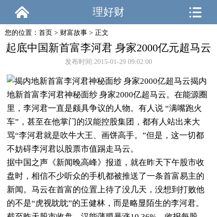
理好财
您的位置：
首页
>
财富故事
> 正文
起底中国新首富李河君 身家2000亿元超马云
发布时间:2015-01-29 09:02:00
揭内
地新首富李河君神秘面纱 身家2000亿超马云。在能源圈
里，李河君一直是颇具争议的人物。有人说 “满嘴跑火
车”，甚至在他掌门的汉能控股集团，都有人站出来大
骂“李河君就是吹牛大王、画饼高手。”但是，这一切都
不妨碍李河君以股票市值踢走马云。
据中国之声《新闻晚高峰》报道，就在昨天下午股市收
盘时，相信不少听众的手机都被推送了一条首富易主的
新闻。马云在首富的位置上待了没几天，没想到打败他
的不是“虎视眈眈”的王健林，而是略显陌生的李河君。
截至昨天股市收盘，汉能薄膜暴涨10.36%，收报每股