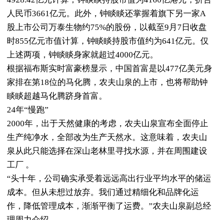
人民币3661亿元。此外，钟睒睒还掌握着旗下另一家A
股上市公司万泰生物约75%的股份，以截至9月7日收盘
时855亿元市值计算，钟睒睒持股市值约为641亿元。仅
上述两项，钟睒睒身家就超过4000亿元。
根据福布斯实时富豪榜显示，中国首富是以477亿美元身
家排在第18位的马化腾，农夫山泉的上市，也将帮助钟
睒睒超越马化腾跻身首富。
24年“慢跑”
2000年，出于天然健康的考虑，农夫山泉宣布全面停止
生产纯净水，全部改为生产天然水。这意味着，农夫山
泉从此只能选择在深山老林里寻找水源，并在周围建设
工厂 。
“头十年，公司确实承受着远远高出行业平均水平的储运
成本。但从未想过放弃。我们通过精细化和品牌化运
作，降低管理成本，渐渐平衡了运费。”农夫山泉副总经
理周力介绍。