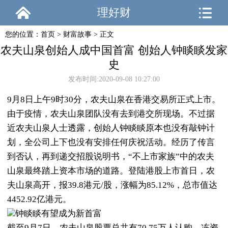
理好财
您的位置：
首页
>
财富故事
> 正文
农夫山泉创始人成中国首富 创始人钟睒睒发家
史
发布时间:2020-09-08 10:27:00
9月8日上午9时30分，农夫山泉在香港交易所正式上市。
由于疫情，农夫山泉团队没有去到港交所现场。不过据
近农夫山泉人士透露，创始人钟睒睒原本也没有敲钟计
划，全公司上下也没有安排任何庆祝活动。经历了传言
到否认，再到递交招股说明书，“不上市家族”中的农夫
山泉最终踏上资本市场的道路。登陆港股上市首日，农
夫山泉高开，报39.8港元/股，涨幅为85.12%，总市值达
4452.92亿港元。
钟睒睒有望成为新首富
截至9月7日，农夫山泉股票总共有70.75万人认购，冻资