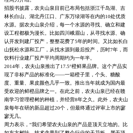
招股书披露，农夫山泉目前已布局包括浙江千岛湖、吉
林长白山、湖北丹江口、广东万绿湖等在内的10处优质
水源。据农夫山泉介绍，每一个水源的寻找、确立和建
设工程都极为漫长。比如四川峨眉山，从寻找水源、确
认开发到建厂投产，整整花费了5年的时间。又比如长白
山抚松水源和工厂，从找水源到最后投产，历时7年，而
饮料行业建厂投产平均周期约为一年半。
2014年，农夫山泉推出了17.5°橙鲜果品牌。这个产品实
现了非标产品的标准化——一箱橙子里，个头、糖酸
度、重量、果皮颜色几乎一致。推出当年就成为国内最
受欢迎的鲜橙品牌之一。在此之前，农夫山泉已经在赣
南学习管理橙树的种植，并经营8年之久。此外，农夫山
泉每年在研的新品超过20个，但最终通过评审上市的寥
寥无几。
周力表示，“我们希望农夫山泉的产品是顶天立地的。比
如东方树叶，技术含量到了整个行业的天花板，属于顶