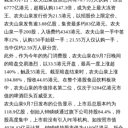
6777亿港元，超额认购1147.3倍，成为史上最大冻资
王。农夫山泉发行价为21.5港元，以招股价上限定价。
农夫山泉发售逾3.88亿股，集资最多约83亿港元。农夫
山泉一手200股，入场费约4343港元。农夫山泉一手中签
率12%，认购150手始获一手；21.55万人仅认购一手，
当中仅约2.59万人获分货。
此外，作为今年的热门消费股，农夫山泉在9月7日晚间
的暗盘交易激烈，以33.5港元开盘，最高一度上涨超
140%，触及55港元。截至暗盘结束时，农夫山泉上涨
104.88%，报收44.05港元。在整个港股食品饮料板块
中，农夫山泉的市值排名第二位，仅次于3284亿港元市
值的啤酒巨头百威亚太。
农夫山泉9月7日发布的公告显示，上市后总股本约为
118.9亿股，创始人钟睒睒通过旗下公司持股84.4%，持
股高度集中，上市前没有引入PE等机构。如按照市值
4928.42亿元计算，钟睒睒持股市值为4160亿港元，折合