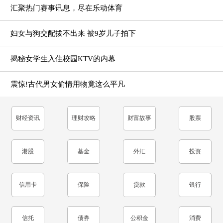
汇聚热门赛事讯息，尽在乐动体育
妇女与狗交配拔不出来 被9岁儿子拍下
揭秘女学生入住校园KTV的内幕
震惊!古代男女偷情用物竟这么平凡
财经资讯
理财攻略
财富故事
股票
港股
基金
外汇
投资
信用卡
保险
贷款
银行
信托
债券
公积金
消费